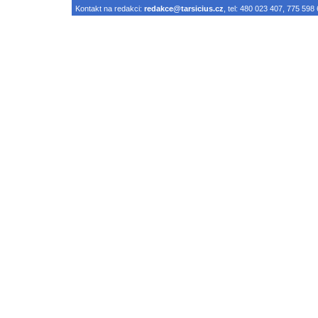
Kontakt na redakci:
redakce@tarsicius.cz
, tel: 480 023 407, 775 598