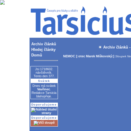
Archiv článků
Archiv článků -
Hledej články
Domů
NEMOC
[:otec Marek Miškovský:]
Sloupek Ne
Jsi 1718602.
návštěvník.
Tento den 377.
Svátek
Dnes má svátek
Vavřinec
.
Redakce Tarsicia
blahopřeje.
Doporučujeme
Doporučujeme