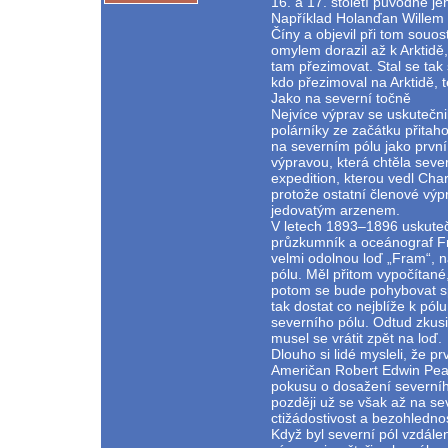
16. a 17. století původně j
Například Holanďan Willem 
Číny a objevil při tom souos
omylem dorazil až k Arktidě
tam přezimovat. Stal se tak
kdo přezimoval na Arktidě, t
Jako na severní točně
Nejvíce výprav se uskutečni
polárníky ze začátku přitaho
na severním pólu jako prvn
výpravou, která chtěla sever
expedition, kterou vedl Char
protože ostatní členové výp
jedovatým arzenem.
V letech 1893–1896 uskuteč
průzkumník a oceánograf Fri
velmi odolnou loď „Fram“, n
pólu. Měl přitom vypočítané
potom se bude pohybovat sp
tak dostat co nejblíže k pól
severního pólu. Odtud zkusi
musel se vrátit zpět na loď.
Dlouho si lidé mysleli, že 
Američan Robert Edwin Pear
pokusu o dosažení severníh
později už se však až na sev
ctižádostivost a bezohlednost
Když byl severní pól vzdálen