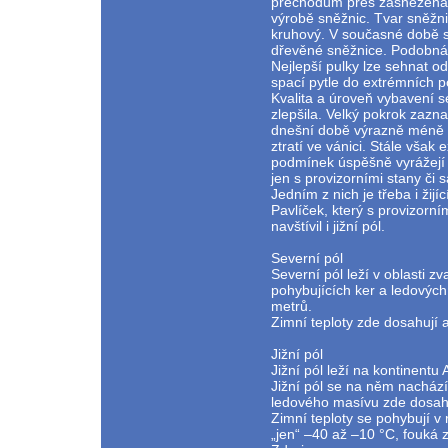
přechodům přes zasněžená 
výrobě sněžnic. Tvar sněžnic
kruhový. V současné době se
dřevěné sněžnice. Podobná 
Nejlepší pulky lze sehnat od
spací pytle do extrémních 
Kvalita a úroveň vybavení 
zlepšila. Velký pokrok zazn
dnešní době výrazně méně p
ztratí ve vánici. Stále však 
podmínek úspěšně vyrážejí
jen s provizorními stany či
Jedním z nich je třeba i žijí
Pavlíček, který s provizorn
navštívil i jižní pól.
Severní pól
Severní pól leží v oblasti zv
pohybujících ker a ledových 
metrů.
Zimní teploty zde dosahují až
Jižní pól
Jižní pól leží na kontinentu 
Jižní pól se na něm nachází
ledového masívu zde dosah
Zimní teploty se pohybují v 
„jen“ –40 až –10 °C, fouká z