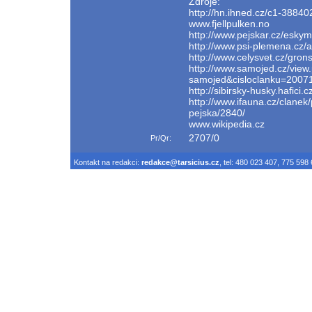
Zdroje:
http://hn.ihned.cz/c1-3884
www.fjellpulken.no
http://www.pejskar.cz/esky
http://www.psi-plemena.cz/
http://www.celysvet.cz/gron
http://www.samojed.cz/view
samojed&cisloclanku=2007
http://sibirsky-husky.hafici.cz
http://www.ifauna.cz/clanek/
pejska/2840/
www.wikipedia.cz
2707/0
Pr/Qr:
Kontakt na redakci:
redakce@tarsicius.cz
, tel: 480 023 407, 775 598