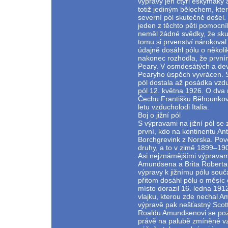
výpravy jen čtyři eskymáky 
totiž jediným bělochem, kter
severní pól skutečně došel.
jeden z těchto pěti pomocn
neměl žádné svědky, že skut
tomu si prvenství nárokoval 
údajně dosáhl pólu o několi
nakonec rozhodla, že první
Peary. V osmdesátých a deva
Pearyho úspěch vyvrácen. S
pól dostala až posádka vzdu
pól 12. května 1926. O dva 
Čechu Františku Běhounkov
letu vzducholodi Italia.
Boj o jižní pól
S výpravami na jižní pól se 
první, kdo na kontinentu Ant
Borchgrevink z Norska. Pove
druhy, a to v zimě 1899–19
Asi nejznámějšími výpravami
Amundsena a Brita Roberta F
výpravy k jižnímu pólu sou
přitom dosáhl pólu o měsíc 
místo dorazil 16. ledna 191
vlajku, kterou zde nechal 
výpravě pak nešťastný Scott
Roaldu Amundsenovi se pozdě
právě na palubě zmíněné vz