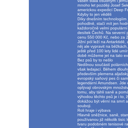
vášeň stala osudným i jemu
mnoho let později Josef Sek
americkou expedicí Deep F
Kdyby to jen věděli
Díky dnešním technologiím 
pohodlně, stačí mít jen hod
každoročně velmi populární z
desítek Čechů. Na severní p
cenu 550 000 Kč, nebo za 
Jižní pól leží na Antarktid
něj ale vypravit na běžkách
ještě před 100 lety lidé um
době můžeme jet na tato ex
Bez psů by to nešlo
Nedílnou součástí polárních
však ledajací. Během dlouhý
především plemena aljašský
evropský saňový pes či sam
legendární Amundsen. Jde o 
oplývají obrovským množstv
tomu, aby táhli saně a pomá
výhodou těchto psů je i to
dokážou být věrní na smrt a
souboji.
Roli hraje i výbava
Hlavně sněžnice, saně, stan
používanou již několik tisíc
tvaru podobném tenisové rak