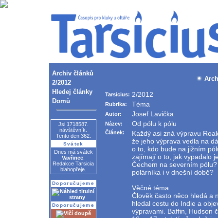
Archiv článků
Arch
2/2012
Hledej články
2/2012
Tarsicius:
Domů
Téma
Rubrika:
Josef Lavička
Autor:
Od pólu k pólu
Název:
Jsi 1718587.
návštěvník.
Článek:
Každý asi zná výpravu Roald
Tento den 362.
že jeho výprava vedla na d
Svátek
o to, kdo bude na jižním pól
Dnes má svátek
zajímají o to, jak vypadalo 
Vavřinec
.
Redakce Tarsicia
Čechem na severním pólu?
blahopřeje.
polárníka i v dnešní době?
Doporučujeme
Věčné téma
Člověk často něco hledá a 
hledal cestu do Indie a obje
Doporučujeme
výpravami. Baffin, Hudson či